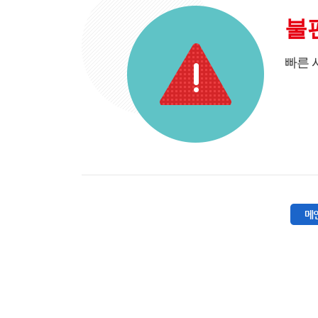
불
빠른 
메