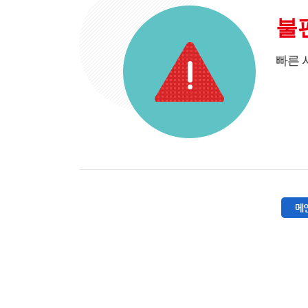
불
빠른 
메