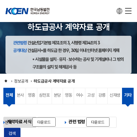
하도급공사 계약자료 공개
관련법령
건설산업기본법 제31조의 3, 시행령 제34조의 3
공개대상
건설공사
*
를 하도급 한 경우, 30일 이내 인터넷 홈페이지 게재
* 시설물을 설치 · 유지 · 보수하는 공사 및 기계설비나 그 밖의
구조물의 설치 및 해체공사 등
정보공개
하도급공사 계약자료 공개
전체
본사
영흥
삼천포
분당
영동
여수
고성
강릉
신재생
기타
계약자료 서식
관련 법령
다운
로드
다운
로드
검색