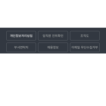
개인정보처리방침
임직원 진위확인
조직도
부서연락처
채용정보
이메일 무단수집거부
입찰공고
(52852) 경상남도 진주시 사들로 123번길 32 (충무공동)
대표전화
1544-8891
대표팩스
050-5027-1004
Copyright © 2024 KOEN. All rights reserved.
관련사이트