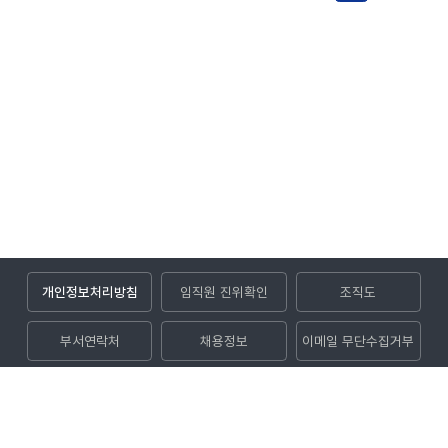
개인정보처리방침
임직원 진위확인
조직도
부서연락처
채용정보
이메일 무단수집거부
입찰공고
(52852) 경상남도 진주시 사들로 123번길 32 (충무공동)
대표전화
1544-8891