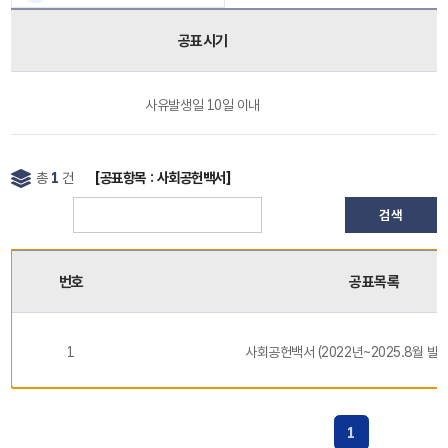
공표시기
사유발생일 10일 이내
총
1
건
[공표항목 : 사회공헌백서]
검색
번호
공표목록
1
사회공헌백서 (2022년~2025.8월 발
1