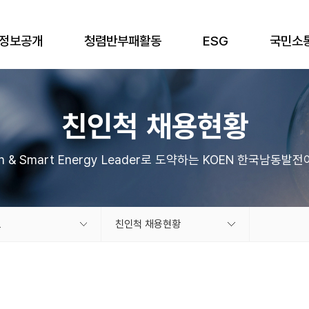
정보공개
청렴반부패활동
ESG
국민소
친인척 채용현황
an & Smart Energy Leader로 도약하는 KOEN 한국남동발
보
친인척 채용현황