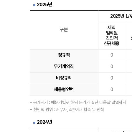
2025년
2025년 1/
재직
구분
임직원
친인척
신규채용
정규직
0
무기계약직
0
비정규직
0
채용형인턴
0
- 공개시기 : 매분기별로 해당 분기가 끝난 다음달 말일까지
- 친인척 범위 : 배우자, 4촌이내 혈족 및 인척
2024년