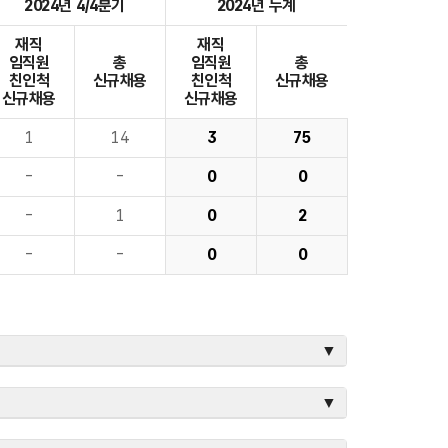
2024년 4/4분기
2024년 누계
재직
재직
임직원
총
임직원
총
친인척
신규채용
친인척
신규채용
신규채용
신규채용
1
14
3
75
-
-
0
0
-
1
0
2
-
-
0
0