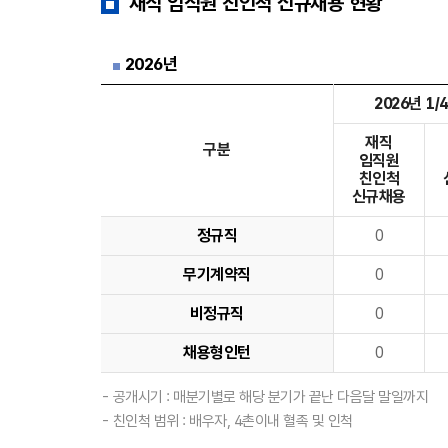
재직 임직원 친인척 신규채용 현황
2026년
2026년 1/
재직
구분
임직원
친인척
신규채용
정규직
0
무기계약직
0
비정규직
0
채용형인턴
0
- 공개시기 : 매분기별로 해당 분기가 끝난 다음달 말일까지
- 친인척 범위 : 배우자, 4촌이내 혈족 및 인척