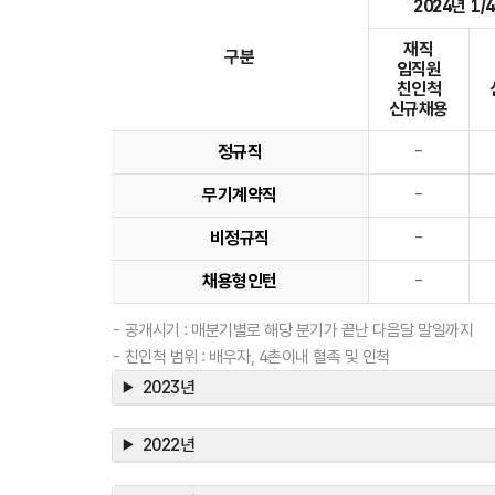
2024년 1/
재직
구분
임직원
친인척
신규채용
정규직
-
무기계약직
-
비정규직
-
채용형인턴
-
- 공개시기 : 매분기별로 해당 분기가 끝난 다음달 말일까지
- 친인척 범위 : 배우자, 4촌이내 혈족 및 인척
2023년
2022년