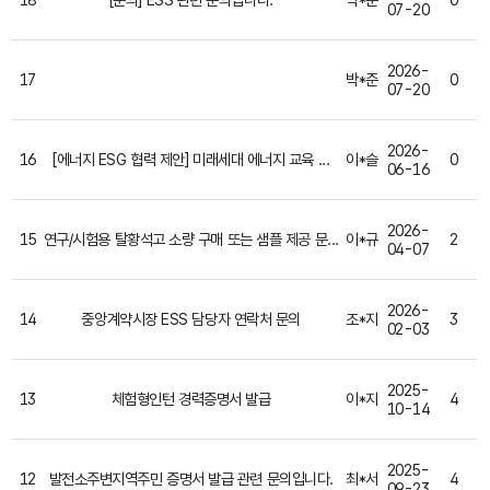
07-20
2026-
17
박*준
0
07-20
2026-
16
[에너지 ESG 협력 제안] 미래세대 에너지 교육 ...
이*슬
0
06-16
2026-
15
연구/시험용 탈황석고 소량 구매 또는 샘플 제공 문...
이*규
2
04-07
2026-
14
중앙계약시장 ESS 담당자 연락처 문의
조*지
3
02-03
2025-
13
체험형인턴 경력증명서 발급
이*지
4
10-14
2025-
12
발전소주변지역주민 증명서 발급 관련 문의입니다.
최*서
4
09-23