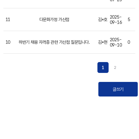
2025-
11
다문화가정 가산점
김*호
5
09-16
2025-
10
하반기 채용 자격증 관련 가산점 질문입니다.
김*현
0
09-10
1
2
글쓰기