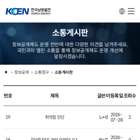
소통게시판
정보공개제도 운영 전반에 대한 다양한 의견을 남겨주세요.
국민과의 열린 소통을 통해 정보공개제도 운영 개선에
앞장서겠습니다.
정보공개
소통창구
소통게시판
번호
제목
글쓴이
등록일
조회수
2026-
19
취약점 진단
노*성
2
07-28
2026-
18
[문의] ESS 관련 문의입니다.
박*준
0