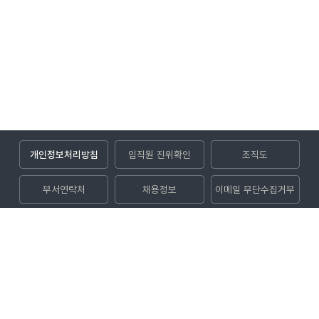
개인정보처리방침
임직원 진위확인
조직도
부서연락처
채용정보
이메일 무단수집거부
입찰공고
(52852) 경상남도 진주시 사들로 123번길 32 (충무공동)
대표전화
1544-8891
대표팩스
050-5027-1004
Copyright © 2024 KOEN. All rights reserved.
관련사이트