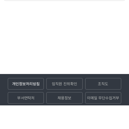
개인정보처리방침
임직원 진위확인
조직도
부서연락처
채용정보
이메일 무단수집거부
입찰공고
(52852) 경상남도 진주시 사들로 123번길 32 (충무공동)
대표전화
1544-8891