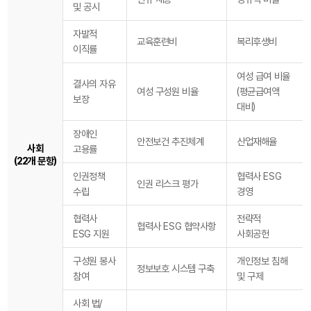
및 공시
자발적
교육훈련비
복리후생비
이직률
여성 급여 비율
결사의 자유
여성 구성원 비율
(평균급여액
보장
대비)
장애인
안전보건 추진체계
산업재해율
사회
고용률
(22개 문항)
인권정책
협력사 ESG
인권 리스크 평가
수립
경영
협력사
전략적
협력사 ESG 협약사항
ESG 지원
사회공헌
구성원 봉사
개인정보 침해
정보보호 시스템 구축
참여
및 구제
사회 법/