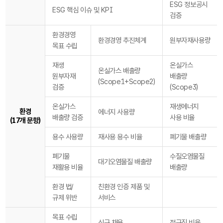
ESG 정보공시
ESG 핵심 이슈 및 KPI
검증
환경경영
환경경영 추진체계
원부자재사용량
목표 수립
재생
온실가스
온실가스 배출량
원부자재
배출량
(Scope1+Scope2)
검증
(Scope3)
온실가스
재생에너지
환경
에너지 사용량
배출량 검증
사용 비율
(17개 문항)
용수 사용량
재사용 용수 비율
폐기물 배출량
폐기물
수질오염물질
대기오염물질 배출량
재활용 비율
배출량
환경 법/
친환경 인증 제품 및
규제 위반
서비스
목표 수립
신규 채용
정규직 비율