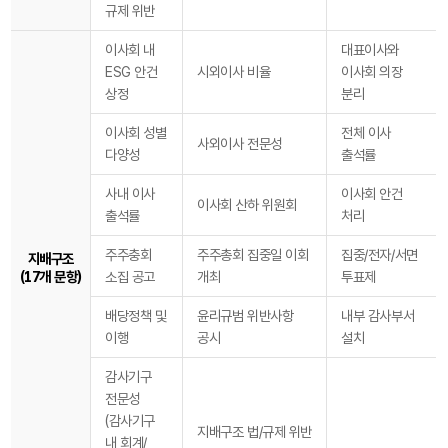
규제 위반
이사회 내
대표이사와
ESG 안건
시외이사 비율
이사회 의장
상정
분리
이사회 성별
전체 이사
사외이사 전문성
다양성
출석률
사내 이사
이사회 안건
이사회 산하 위원회
출석률
처리
주주충회
주주총회 집중일 이회
집중/전자/서면
지배구조
(17개 문항)
소집 공고
개최
투표제
배당정책 및
윤리규범 위반사항
내부 감사부서
이행
공시
설치
감사기구
전문성
(감사기구
지배구조 법/규제 위반
내 회계/