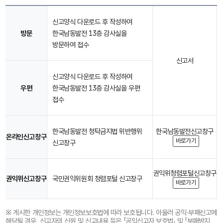
신고양식 다운로드 후 작성하여
방문
한국남동발전 13층 감사실을
방문하여 접수
신고서
신고양식 다운로드 후 작성하여
우편
한국남동발전 13층 감사실을 우편
접수
한국남동발전 청탁금지법 위반행위
한국남동발전
신고창구
온라인
신고창구
바로가기
신고창구
권익위
청렴포털
신고창구
권익위
신고창구
국민권익위원회 청렴포털 신고창구
바로가기
※ 게시한 개인정보는 개인정보보호법에 따라 보호됩니다. 아울러 공익·부패신고에
해당될 경우, 신고자의 신원 및 신고내용 등은 「공익신고자 보호법」 및 「부패방지