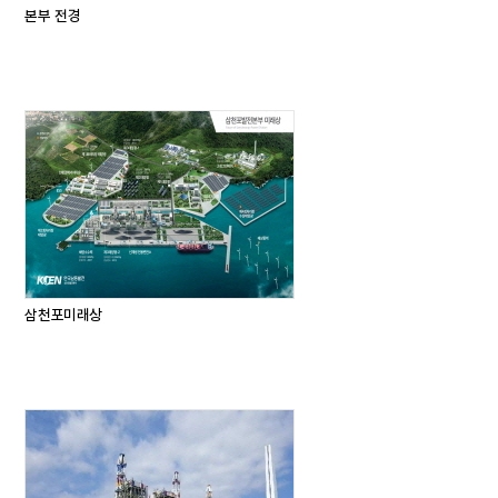
본부 전경
삼천포미래상