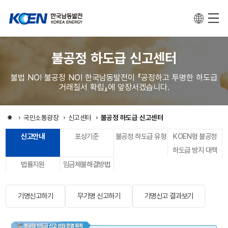
불공정 하도급 신고센터
불법 NO! 불공정 NO! 한국남동발전이 『공정하고 투명한 하도급
거래질서 확립』에 앞장서겠습니다.
국민소통광장
신고센터
불공정 하도급 신고센터
신고안내
포상기준
불공정 하도급 유형
KOEN형 불공정
하도급 방지 대책
법률지원
임금체불해결방법
기명신고하기
무기명 신고하기
기명신고 결과보기