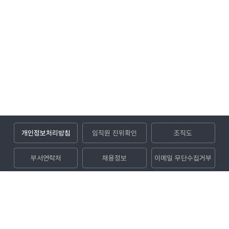
개인정보처리방침
임직원 진위확인
조직도
부서연락처
채용정보
이메일 무단수집거부
입찰공고
(52852) 경상남도 진주시 사들로 123번길 32 (충무공동)
대표전화
1544-8891
대표팩스
050-5027-1004
Copyright © 2024 KOEN. All rights reserved.