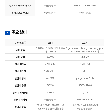
주기기공급 터빈/발전기
두산중공업(주)
MHI / Mitsubishi Electric
주기기공급 보일러
두산중공업(주)
두산중공업(주)
주요설비
구분 및 항목
1호기
2호기
직렬배열형, 1단재열, 재생 및 복수
Single reheat condensing three casing quadru
터빈 형식
식(TC4F-30)
ple exhaust flow type(TC4R-25)
터빈 용량
340MW
328.6MW
터빈 회전수
3,600RPM
3,600RPM
터빈 제작사
두산중공업(주)
MHI
발전기 형식
수소냉각
Hydrogen Inner Cooled
발전기 용량
340MW
374(334.9MW)
발전기 정격전압
20,000V
20,000V
발전기 제작사
두산중공업(주)
Mitsubishi Electric
드럼형, 아임계압, 평형통풍식, 옥
석탄아임계압 순환유동층보일러,
보일러 형식
내형, 아역청탄 전소 순환유동층
드럼형, 평형통풍식