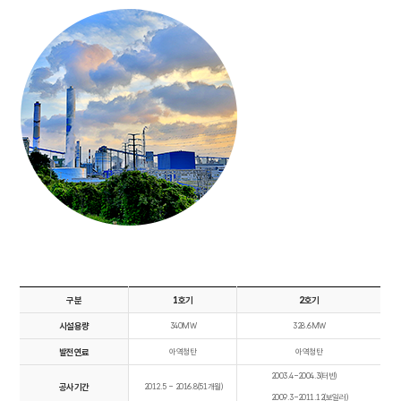
구분
1호기
2호기
시설용량
340MW
328.6MW
발전연료
아역청탄
아역청탄
2003.4~2004.3(터빈)
공사기간
2012.5 ~ 2016.8(51개월)
2009.3~2011.12(보일러)