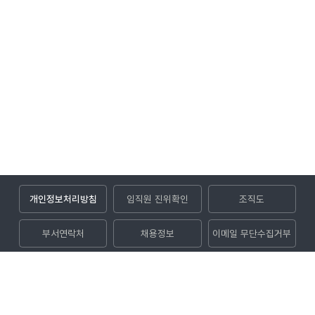
개인정보처리방침
임직원 진위확인
조직도
부서연락처
채용정보
이메일 무단수집거부
입찰공고
(52852) 경상남도 진주시 사들로 123번길 32 (충무공동)
대표전화
1544-8891