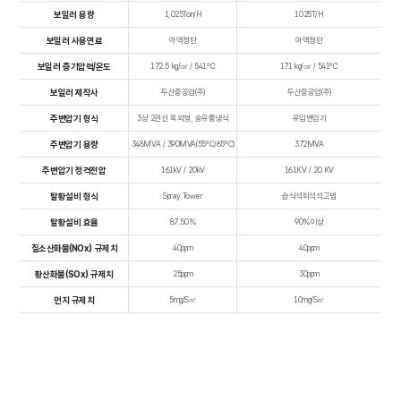
보일러 용량
1,025Ton/H
1025T/H
보일러 사용연료
아역청탄
아역청탄
보일러 증기압력/온도
172.5 kg/㎠ / 541℃
171 kg/㎠ / 541℃
보일러 제작사
두산중공업(주)
두산중공업(주)
주변압기 형식
3상 2권선 옥외형, 송유풍냉식
유입변압기
주변압기 용량
348MVA / 390MVA(55℃/65℃)
372MVA
주변압기 정격전압
161kV / 20kV
161KV / 20 KV
탈황설비 형식
Spray Tower
습식석회석석고법
탈황설비 효율
87.50%
90%이상
질소산화물(NOx) 규제치
40ppm
40ppm
황산화물(SOx) 규제치
25ppm
30ppm
먼지 규제치
5mg/S㎥
10mg/S㎥