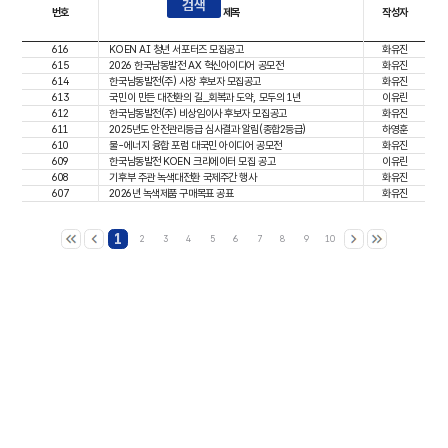
검색
번호
제목
작성자
616
KOEN AI 청년 서포터즈 모집공고
화유진
615
2026 한국남동발전 AX 혁신아이디어 공모전
화유진
614
한국남동발전(주) 사장 후보자 모집공고
화유진
613
국민이 만든 대전환의 길_회복과 도약, 모두의 1년
이유린
612
한국남동발전(주) 비상임이사 후보자 모집공고
화유진
611
2025년도 안전관리등급 심사결과 알림(종합2등급)
하영훈
610
물-에너지 융합 포럼 대국민 아이디어 공모전
화유진
609
한국남동발전 KOEN 크리에이터 모집 공고
이유린
608
기후부 주관 녹색대전환 국제주간 행사
화유진
607
2026년 녹색제품 구매목표 공표
화유진
1
2
3
4
5
6
7
8
9
10