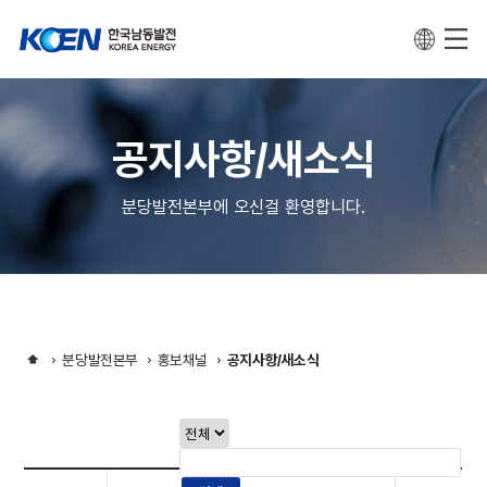
공지사항/새소식
분당발전본부에 오신걸 환영합니다.
분당발전본부
홍보채널
공지사항/새소식