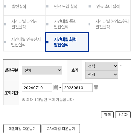
발전실적
연료 도입 실적
연료 소비 실적
시간대별 태양광
시간대별 풍력
시간대별 해양소수력
발전실적
발전실적
발전실적
시간대별 연료전지
시간대별 화력
발전실적
발전실적
~
발전구분
호기
~
조회기간
※ 최대 1개월만 조회 가능합니다.
검색
초기화
엑셀파일 다운받기
CSV파일 다운받기