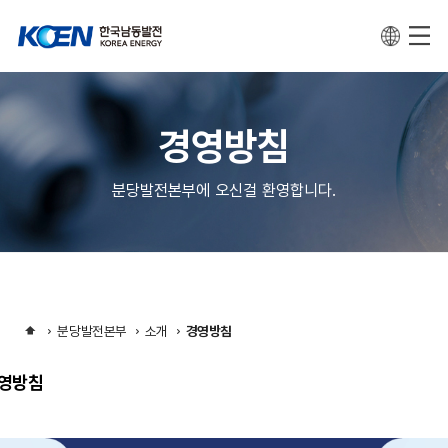
경영방침
분당발전본부에 오신걸 환영합니다.
분당발전본부
소개
경영방침
영방침