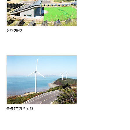
신재생단지
풍력7호기 전망대