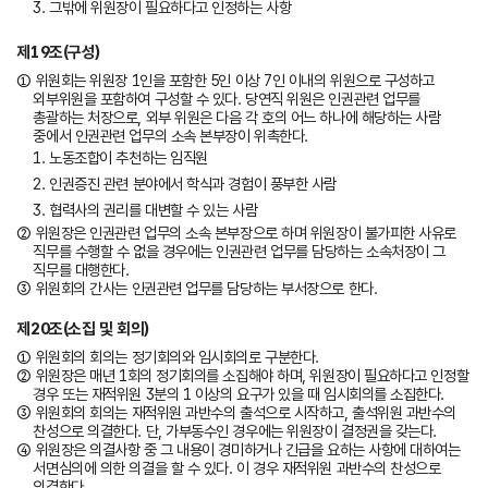
3. 그밖에 위원장이 필요하다고 인정하는 사항
제19조(구성)
① 위원회는 위원장 1인을 포함한 5인 이상 7인 이내의 위원으로 구성하고
외부위원을 포함하여 구성할 수 있다. 당연직 위원은 인권관련 업무를
총괄하는 처장으로, 외부 위원은 다음 각 호의 어느 하나에 해당하는 사람
중에서 인권관련 업무의 소속 본부장이 위촉한다.
1. 노동조합이 추천하는 임직원
2. 인권증진 관련 분야에서 학식과 경험이 풍부한 사람
3. 협력사의 권리를 대변할 수 있는 사람
② 위원장은 인권관련 업무의 소속 본부장으로 하며 위원장이 불가피한 사유로
직무를 수행할 수 없을 경우에는 인권관련 업무를 담당하는 소속처장이 그
직무를 대행한다.
③ 위원회의 간사는 인권관련 업무를 담당하는 부서장으로 한다.
제20조(소집 및 회의)
① 위원회의 회의는 정기회의와 임시회의로 구분한다.
② 위원장은 매년 1회의 정기회의를 소집해야 하며, 위원장이 필요하다고 인정할
경우 또는 재적위원 3분의 1 이상의 요구가 있을 때 임시회의를 소집한다.
③ 위원회의 회의는 재적위원 과반수의 출석으로 시작하고, 출석위원 과반수의
찬성으로 의결한다. 단, 가부동수인 경우에는 위원장이 결정권을 갖는다.
④ 위원장은 의결사항 중 그 내용이 경미하거나 긴급을 요하는 사항에 대하여는
서면심의에 의한 의결을 할 수 있다. 이 경우 재적위원 과반수의 찬성으로
의결한다.