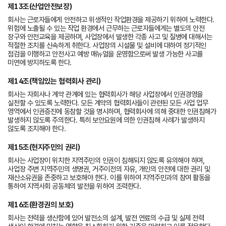
제13조(산업안전보장)
회사는 근로자들에게 안전하고 위생적인 작업환경을 제공하기 위하여 노력한다.
위험에 노출될 수 있는 작업 환경에서 근무하는 근로자들에게는 별도의 안전
장구와 안전교육을 제공하며, 사업장에서 발생한 각종 사고 및 질병에 대해서는
적절한 조치를 신속하게 취한다. 사업장의 시설물 및 설비에 대하여 정기적인
점검을 이행하고 안전사고 예방 매뉴얼을 운영함으로써 발생 가능한 사고를
미연에 방지하도록 한다.
제14조(책임있는 협력회사 관리)
회사는 자회사나 계약 관계에 있는 협력회사가 해당 사업장에서 인권경영을
실천할 수 있도록 노력한다. 모든 계약의 협력회사들이 관련된 모든 사업 업무
영역에서 인권증진에 동참할 것을 명시하며, 협력회사에 의해 중대한 인권침해가
발생하지 않도록 주의한다. 특히 보안요원에 의한 인권침해 사례가 발생하지
않도록 조치해야 한다.
제15조(현지주민의 권리)
회사는 사업장이 위치한 지역주민의 인권이 침해되지 않도록 유의해야 하며,
사업장 주변 지역주민의 생명권, 거주이전의 자유, 개인의 안전에 대한 권리 및
재산소유권을 존중하고 보호해야 한다. 이를 위하여 지역주민과의 참여 활동을
통하여 지역사회 공동체의 발전을 위하여 조력한다.
제16조(환경권의 보호)
회사는 전력을 생산함에 있어 발전소의 설계, 발전 연료의 수급 및 실제 전력