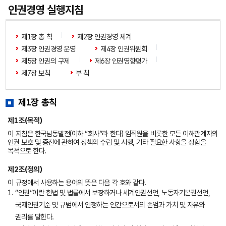
인권경영 실행지침
제1장 총 칙
제2장 인권경영 체계
제3장 인권경영 운영
제4장 인권위원회
제5장 인권의 구제
제6장 인권영향평가
제7장 보칙
부 칙
제1장 총칙
제1조(목적)
이 지침은 한국남동발전(이하 “회사”라 한다) 임직원을 비롯한 모든 이해관계자의
인권 보호 및 증진에 관하여 정책의 수립 및 시행, 기타 필요한 사항을 정함을
목적으로 한다.
제2조(정의)
이 규정에서 사용하는 용어의 뜻은 다음 각 호와 같다.
1. “인권”이란 헌법 및 법률에서 보장하거나 세계인권선언, 노동자기본권선언,
국제인권기준 및 규범에서 인정하는 인간으로서의 존엄과 가치 및 자유와
권리를 말한다.