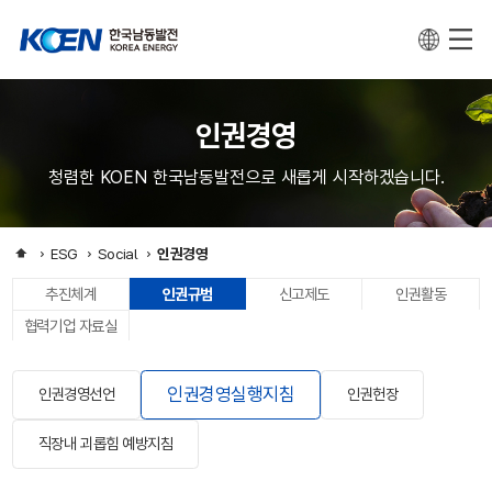
인권경영
청렴한 KOEN 한국남동발전으로 새롭게 시작하겠습니다.
ESG
Social
인권경영
추진체계
인권규범
신고제도
인권활동
협력기업 자료실
인권경영실행지침
인권경영선언
인권헌장
직장내 괴롭힘 예방지침