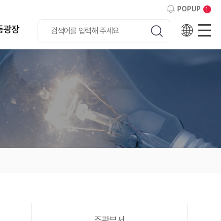
POPUP
1
통광장
Eng
사
검색하기
주관부서