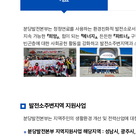
분당발전본부는 청정연료를 사용하는 환경친화적 발전소로서 빛
지속 가능한
『희망』
, 힘이 되는
『에너지』
, 든든한
『파트너』
구
빈곤층에 대한 사회공헌 활동을 강화하고 발전소주변지역과 
발전소주변지역 지원사업
분당발전본부는 지역주민의 생활환경 개선 및 전력산업에 대한
분당발전본부 지역지원사업 해당지역 : 성남시, 광주시,