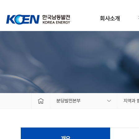
회사소개
분당발전본부
지역과 
개요